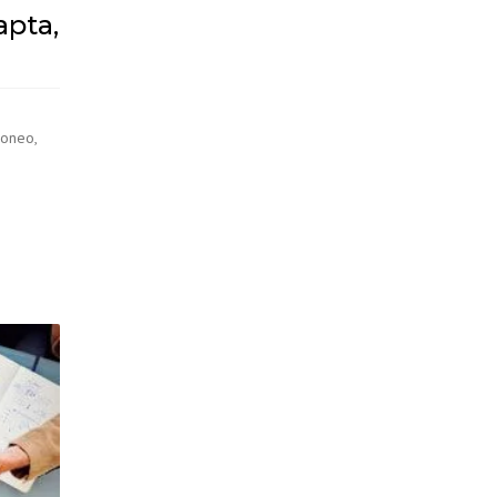
apta,
Moneo,