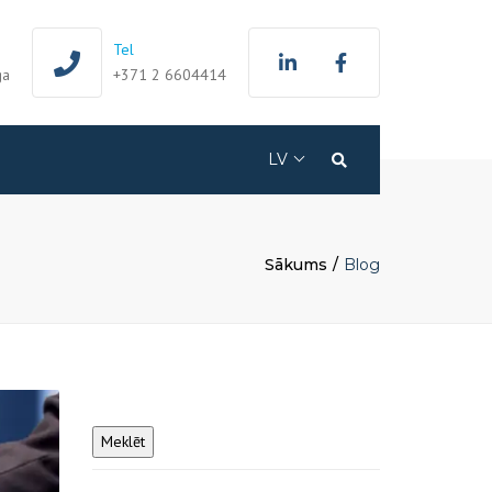
Tel
ga
+371 2 6604414
LV
Search
EN
Sākums
Blog