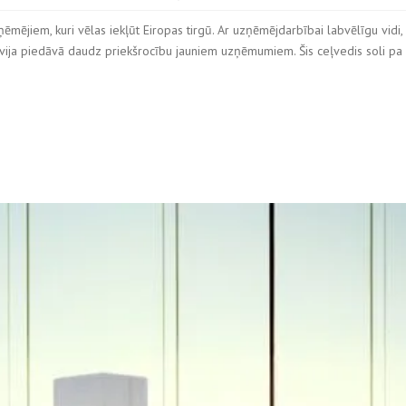
mējiem, kuri vēlas iekļūt Eiropas tirgū. Ar uzņēmējdarbībai labvēlīgu vidi,
Latvija piedāvā daudz priekšrocību jauniem uzņēmumiem. Šis ceļvedis soli pa