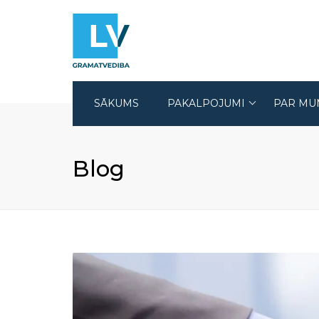
SĀKUMS
PAKALPOJUMI
PAR MU
GRĀMATVEDĪBAS PAKALPOJUMI
Blog
REVĪZIJAS PAKALPOJUMI
JURIDISKIE PAKALPOJUMI