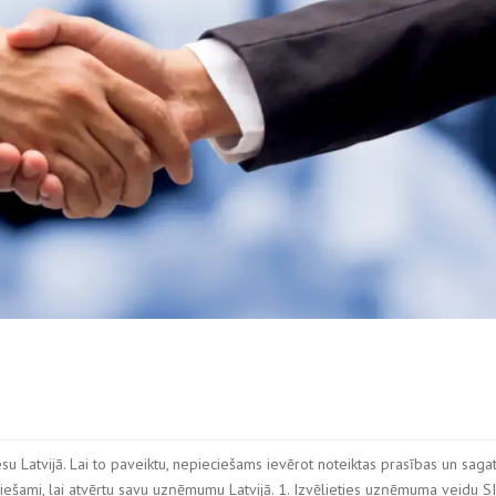
esu Latvijā. Lai to paveiktu, nepieciešams ievērot noteiktas prasības un saga
ciešami, lai atvērtu savu uzņēmumu Latvijā. 1. Izvēlieties uzņēmuma veidu S