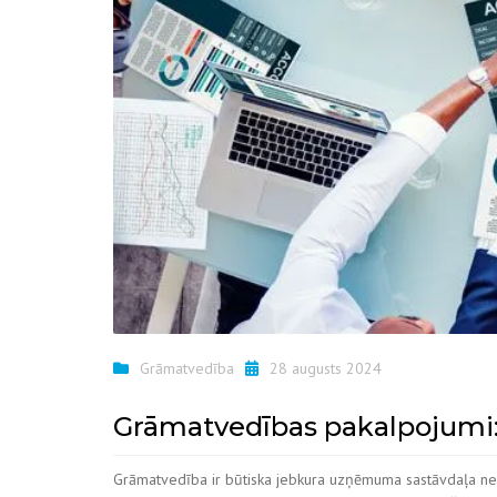
Grāmatvedība
28 augusts 2024
Grāmatvedības pakalpojumi: 
Grāmatvedība ir būtiska jebkura uzņēmuma sastāvdaļa neatk