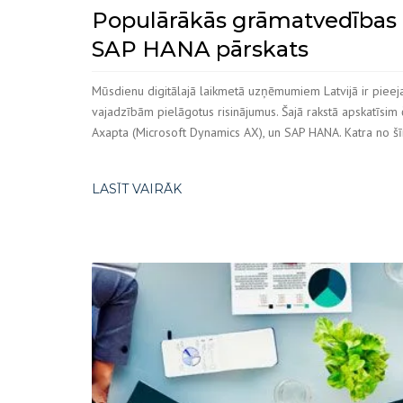
Populārākās grāmatvedības p
SAP HANA pārskats
Mūsdienu digitālajā laikmetā uzņēmumiem Latvijā ir piee
vajadzībām pielāgotus risinājumus. Šajā rakstā apskatīs
Axapta (Microsoft Dynamics AX), un SAP HANA. Katra no š
LASĪT VAIRĀK