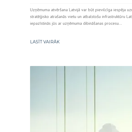
Uzņēmuma atvēršana Latvijā var būt pievilcīga iespēja uzņē
stratēģisko atrašanās vietu un atbalstošu infrastruktūru 
iepazīstinās jūs ar uzņēmuma dibināšanas procesu...
LASĪT VAIRĀK