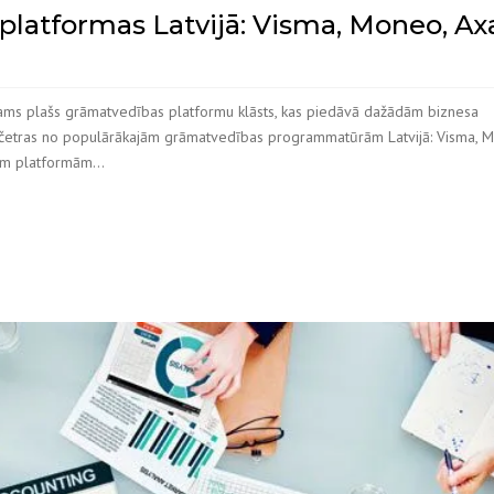
latformas Latvijā: Visma, Moneo, Ax
jams plašs grāmatvedības platformu klāsts, kas piedāvā dažādām biznesa
im četras no populārākajām grāmatvedības programmatūrām Latvijā: Visma, 
īm platformām...