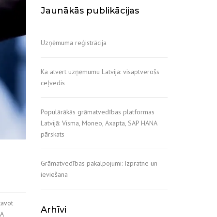
Jaunākās publikācijas
Uzņēmuma reģistrācija
Kā atvērt uzņēmumu Latvijā: visaptverošs
ceļvedis
Populārākās grāmatvedības platformas
Latvijā: Visma, Moneo, Axapta, SAP HANA
pārskats
Grāmatvedības pakalpojumi: Izpratne un
ieviešana
tavot
Arhīvi
IA